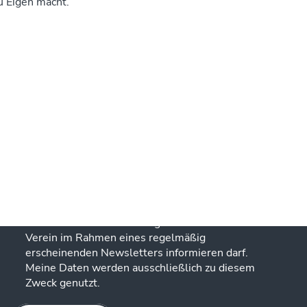
u Eigen macht.
Newsletter
E-Mail-Adresse:
Ich bin damit einverstanden, dass mich der
REFUGIUM e.V. über Neuigkeiten aus dem
Verein im Rahmen eines regelmäßig
erscheinenden Newsletters informieren darf.
Meine Daten werden ausschließlich zu diesem
Zweck genutzt.