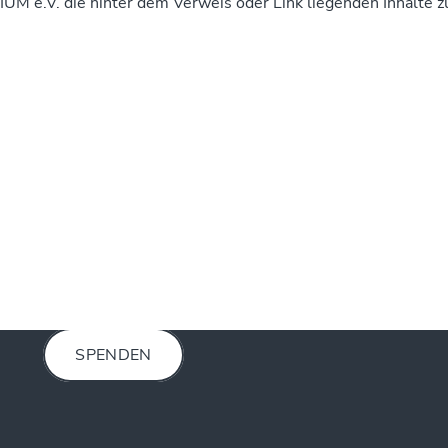
IUM e.V. die hinter dem Verweis oder Link liegenden Inhalte z
Spenden
REFUGIUM e.V.
Bank für Sozialwirtschaft
IBAN:
DE54 3702 0500 0008 4304 00
SPENDEN