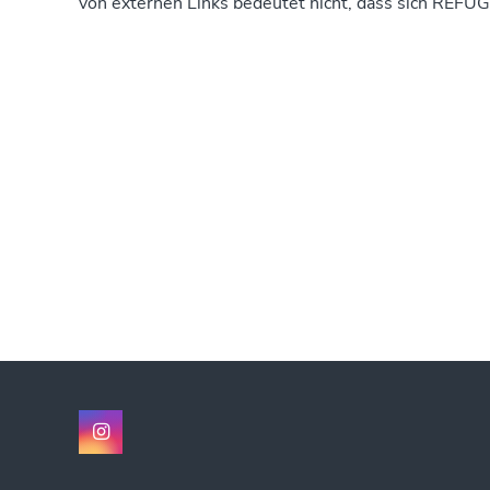
von externen Links bedeutet nicht, dass sich REFUG
REFUGIUM e.V.
Steinweg 5 | 38100 Braunschweig
0531 – 240 98 00
0531 – 77 06 3
info@refugium-bs.de