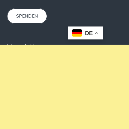
SPENDEN
DE
Newsletter
E-Mail-Adresse:
Ich bin damit einverstanden, dass mich der
REFUGIUM e.V. über Neuigkeiten aus dem Verein
im Rahmen eines regelmäßig erscheinenden
Newsletters informieren darf. Meine Daten werden
ausschließlich zu diesem Zweck genutzt.