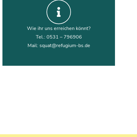
Wie ihr uns erreichen könnt?
Tel.: 0531 – 796906
Mail: squat@refugium-bs.de